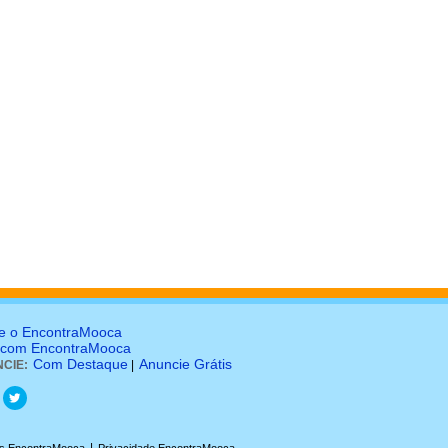
e o EncontraMooca
 com EncontraMooca
Com Destaque
Anuncie Grátis
CIE:
|