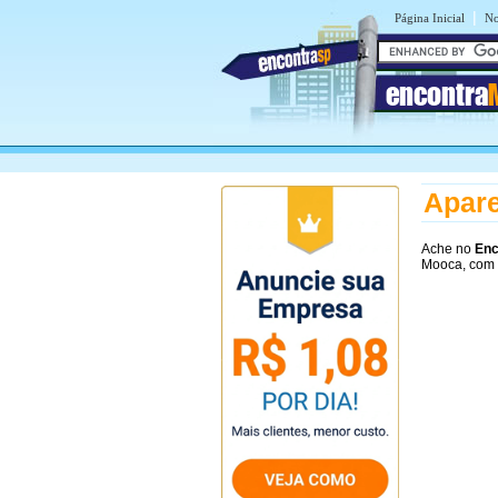
|
Página Inicial
No
encontra
Apare
Ache no
Enc
Mooca, com 