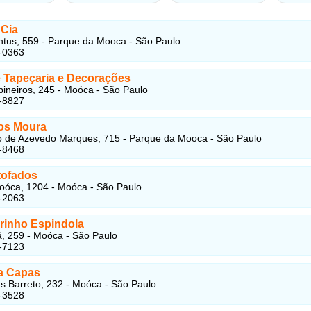
Cia
tus, 559 - Parque da Mooca - São Paulo
-0363
e Tapeçaria e Decorações
neiros, 245 - Moóca - São Paulo
-8827
os Moura
 de Azevedo Marques, 715 - Parque da Mooca - São Paulo
-8468
tofados
oóca, 1204 - Moóca - São Paulo
-2063
rinho Espindola
á, 259 - Moóca - São Paulo
-7123
a Capas
s Barreto, 232 - Moóca - São Paulo
-3528