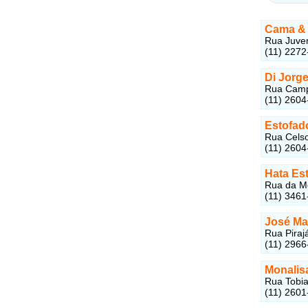
Cama & 
Rua Juven
(11) 2272
Di Jorg
Rua Campi
(11) 2604
Estofad
Rua Celso
(11) 2604
Hata Es
Rua da M
(11) 3461
José Ma
Rua Piraj
(11) 2966
Monalis
Rua Tobia
(11) 2601