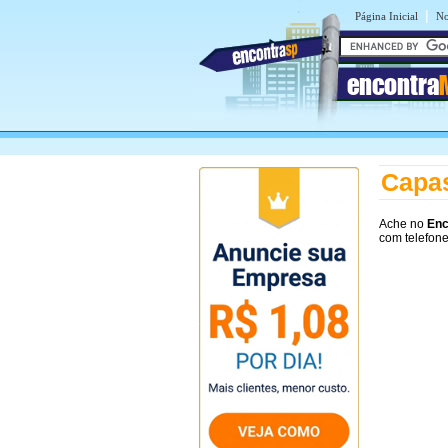
|
Página Inicial
No
encontra
Capas
Ache no
Enc
com telefon