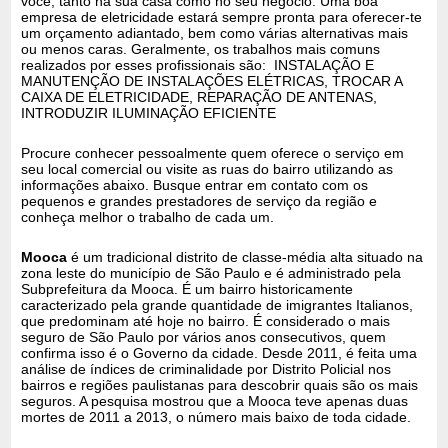
você, tanto na sua casa como no seu negócio. Uma boa
empresa de eletricidade estará sempre pronta para oferecer-te
um orçamento adiantado, bem como várias alternativas mais
ou menos caras. Geralmente, os trabalhos mais comuns
realizados por esses profissionais são: INSTALAÇÃO E
MANUTENÇÃO DE INSTALAÇÕES ELÉTRICAS, TROCAR A
CAIXA DE ELETRICIDADE, REPARAÇÃO DE ANTENAS,
INTRODUZIR ILUMINAÇÃO EFICIENTE
Procure conhecer pessoalmente quem oferece o serviço em
seu local comercial ou visite as ruas do bairro utilizando as
informações abaixo. Busque entrar em contato com os
pequenos e grandes prestadores de serviço da região e
conheça melhor o trabalho de cada um.
Mooca
é um tradicional distrito de classe-média alta situado na
zona leste do município de São Paulo e é administrado pela
Subprefeitura da Mooca. É um bairro historicamente
caracterizado pela grande quantidade de imigrantes Italianos,
que predominam até hoje no bairro. É considerado o mais
seguro de São Paulo por vários anos consecutivos, quem
confirma isso é o Governo da cidade. Desde 2011, é feita uma
análise de índices de criminalidade por Distrito Policial nos
bairros e regiões paulistanas para descobrir quais são os mais
seguros. A pesquisa mostrou que a Mooca teve apenas duas
mortes de 2011 a 2013, o número mais baixo de toda cidade.