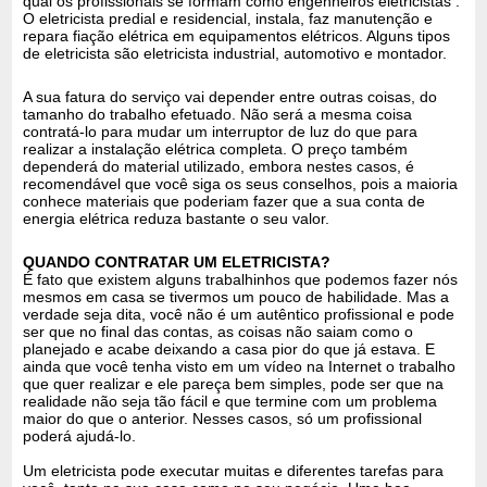
qual os profissionais se formam como engenheiros eletricistas .
O eletricista predial e residencial, instala, faz manutenção e
repara fiação elétrica em equipamentos elétricos. Alguns tipos
de eletricista são eletricista industrial, automotivo e montador.
A sua fatura do serviço vai depender entre outras coisas, do
tamanho do trabalho efetuado. Não será a mesma coisa
contratá-lo para mudar um interruptor de luz do que para
realizar a instalação elétrica completa. O preço também
dependerá do material utilizado, embora nestes casos, é
recomendável que você siga os seus conselhos, pois a maioria
conhece materiais que poderiam fazer que a sua conta de
energia elétrica reduza bastante o seu valor.
QUANDO CONTRATAR UM ELETRICISTA?
É fato que existem alguns trabalhinhos que podemos fazer nós
mesmos em casa se tivermos um pouco de habilidade. Mas a
verdade seja dita, você não é um autêntico profissional e pode
ser que no final das contas, as coisas não saiam como o
planejado e acabe deixando a casa pior do que já estava. E
ainda que você tenha visto em um vídeo na Internet o trabalho
que quer realizar e ele pareça bem simples, pode ser que na
realidade não seja tão fácil e que termine com um problema
maior do que o anterior. Nesses casos, só um profissional
poderá ajudá-lo.
Um eletricista pode executar muitas e diferentes tarefas para