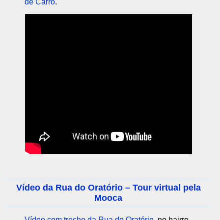
de Carro
.
Vídeo da Rua do Oratório – Tour virtual pela
Mooca
Vídeo com trecho da Rua do Oratório
, no bairro